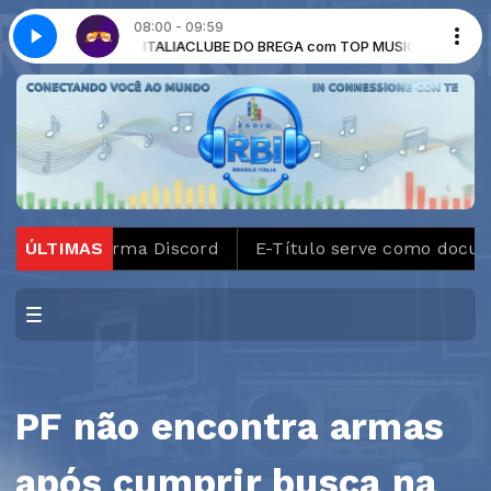
08:00 - 09:59
C BRASILE ITALIA
Clube do brega - Parte 2
CLUBE DO BREGA com TOP MUSIC BRASILE ITALIA
ataforma Discord
ÚLTIMAS
E-Título serve como documento par
PF não encontra armas
após cumprir busca na